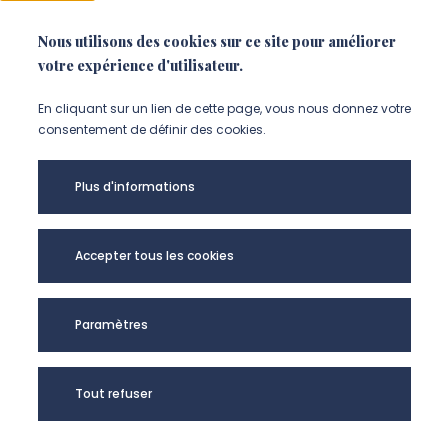
Nous utilisons des cookies sur ce site pour améliorer
NOUS SUIVRE
votre expérience d'utilisateur.
Suivez-nous sur instagram (Nou
Suivez-nous sur linkedin (N
Suivez-nous sur facebo
En cliquant sur un lien de cette page, vous nous donnez votre
consentement de définir des cookies.
Mentions légales
Plus d'informations
Accessibilité
Données personnelles
Accepter tous les cookies
Université de Picardie Jules Verne -
Paramètres
@Copyright 2024
Tout refuser