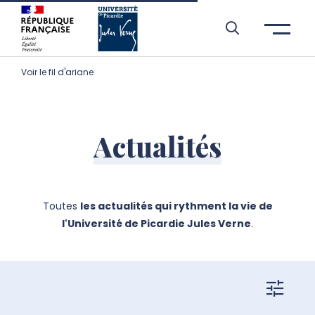
Aller à l’entête de page
Aller au menu principale
Aller au contenu principal
Aller à la recherche
Passer aux cookies
Aller au pied de page
Voir le fil d'ariane
Actualités
Toutes
les actualités qui rythment la vie de
l'Université de Picardie Jules Verne
.
filtres