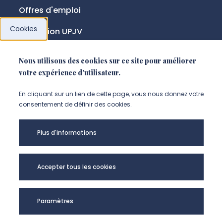
Offres d'emploi
Cookies
Fondation UPJV
Nous utilisons des cookies sur ce site pour améliorer
NOUS SUIVRE
votre expérience d'utilisateur.
Suivez-nous sur instagram (Nou
Suivez-nous sur linkedin (N
Suivez-nous sur facebo
En cliquant sur un lien de cette page, vous nous donnez votre
consentement de définir des cookies.
Mentions légales
Plus d'informations
Accessibilité
Données personnelles
Accepter tous les cookies
Université de Picardie Jules Verne -
Paramètres
@Copyright 2024