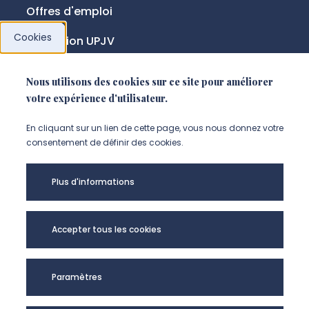
Offres d'emploi
Cookies
Fondation UPJV
Nous utilisons des cookies sur ce site pour améliorer
NOUS SUIVRE
votre expérience d'utilisateur.
Suivez-nous sur instagram (Nou
Suivez-nous sur linkedin (N
Suivez-nous sur facebo
En cliquant sur un lien de cette page, vous nous donnez votre
consentement de définir des cookies.
Mentions légales
Plus d'informations
Accessibilité
Données personnelles
Accepter tous les cookies
Université de Picardie Jules Verne -
Paramètres
@Copyright 2024