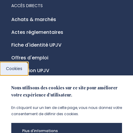
ACCÈS DIRECTS
Achats & marchés
Actes réglementaires
Fiche d'identité UPJV
Offres d'emploi
Cookies
Fondation UPJV
Nous utilisons des cookies sur ce site pour améliorer
NOUS SUIVRE
votre expérience d'utilisateur.
Suivez-nous sur instagram (Nou
Suivez-nous sur linkedin (N
Suivez-nous sur facebo
En cliquant sur un lien de cette page, vous nous donnez votre
consentement de définir des cookies.
Mentions légales
Plus d'informations